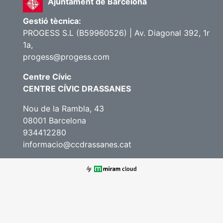
Ajuntament de Barcelona
Gestió tècnica:
PROGESS S.L (B59960526) | Av. Diagonal 392, 1r
1a,
progess@progess.com
Centre Cívic
CENTRE CÍVIC DRASSANES
Nou de la Rambla, 43
08001 Barcelona
934412280
informacio@ccdrassanes.cat