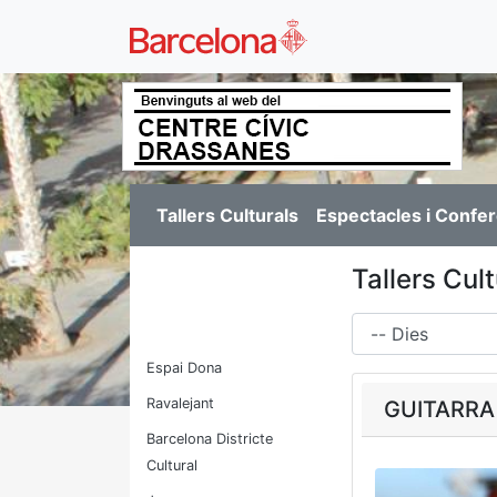
Tallers Culturals
Espectacles i Confe
Tallers Cul
Dies
Espai Dona
Ravalejant
GUITARRA
Barcelona Districte
Cultural