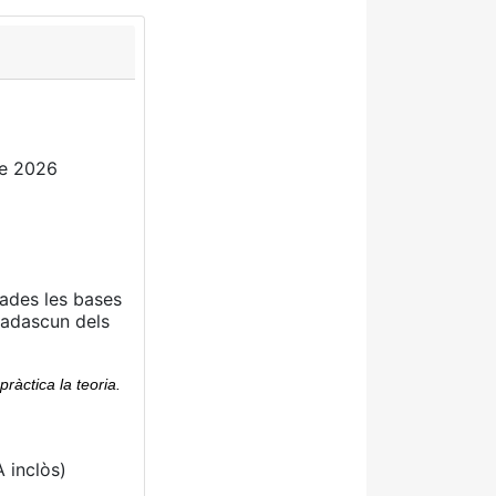
de 2026
nades les bases
cadascun dels
àctica la teoria.
A inclòs)