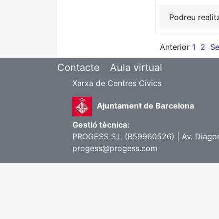
Podreu realit
Anterior
1
2
Se
Contacte
Aula virtual
Xarxa de Centres Cívics
Ajuntament de Barcelona
Gestió tècnica:
PROGESS S.L (B59960526) | Av. Diagona
progess@progess.com