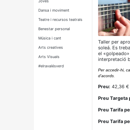
Joves
Dansa i moviment
Teatre i recursos teatrals
Benestar personal
Música i cant
Taller per apr
soleá. Es tre
Arts creatives
el «golpeado» 
Arts Visuals
interpretació
#elravalésverd
Per accedir-hi, ca
d’acords.
Preu:
42,36 € 
Preu Targeta 
Preu Tarifa p
Preu Tarifa p