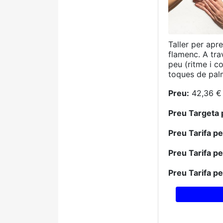
Taller per apr
flamenc. A tra
peu (ritme i c
toques de palm
Preu:
42,36 € 
Preu Targeta 
Preu Tarifa p
Preu Tarifa p
Preu Tarifa p