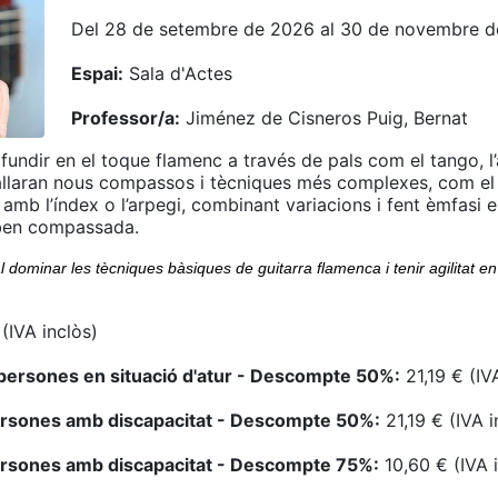
Del 28 de setembre de 2026 al 30 de novembre 
Espai:
Sala d'Actes
Professor/a:
Jiménez de Cisneros Puig, Bernat
ofundir en el toque flamenc a través de pals com el tango, l’
ballaran nous compassos i tècniques més complexes, com e
amb l’índex o l’arpegi, combinant variacions i fent èmfasi e
 ben compassada.
l dominar les tècniques bàsiques de guitarra flamenca i tenir agilitat en
(IVA inclòs)
persones en situació d'atur - Descompte 50%:
21,19 € (IV
ersones amb discapacitat - Descompte 50%:
21,19 € (IVA i
ersones amb discapacitat - Descompte 75%:
10,60 € (IVA 