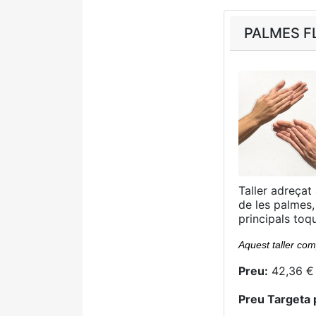
PALMES F
Taller adreçat
de les palmes,
principals toq
Aquest taller com
Preu:
42,36 € 
Preu Targeta 