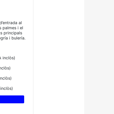
d’entrada al
s palmes i el
s principals
ría i bulería.
A inclòs)
nclòs)
inclòs)
inclòs)