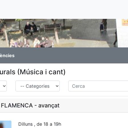
rències
turals (Música i cant)
Família
Cerca
 FLAMENCA - avançat
Dilluns , de 18 a 19h