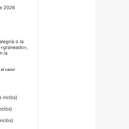
de 2026
alegría o la
l «graneado»,
n la
 el canvi
A inclòs)
nclòs)
inclòs)