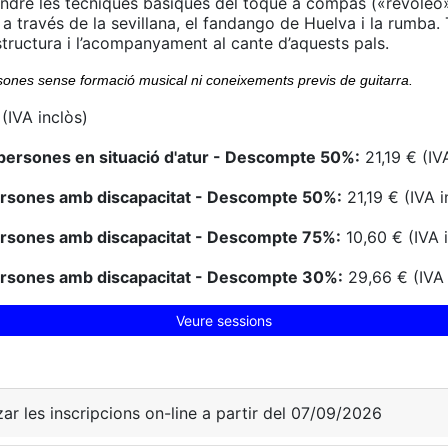
endre les tècniques bàsiques del toque a compàs («revoleo
 a través de la sevillana, el fandango de Huelva i la rumba
’estructura i l’acompanyament al cante d’aquests pals.
sones sense formació musical ni coneixements previs de guitarra.
(IVA inclòs)
persones en situació d'atur - Descompte 50%:
21,19 € (IV
ersones amb discapacitat - Descompte 50%:
21,19 € (IVA i
ersones amb discapacitat - Descompte 75%:
10,60 € (IVA 
ersones amb discapacitat - Descompte 30%:
29,66 € (IVA 
Veure sessions
zar les inscripcions on-line a partir del 07/09/2026