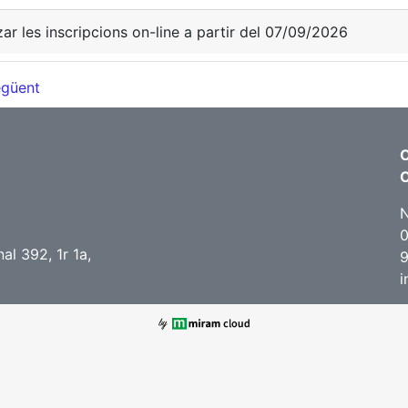
zar les inscripcions on-line a partir del 07/09/2026
güent
C
N
0
l 392, 1r 1a,
i