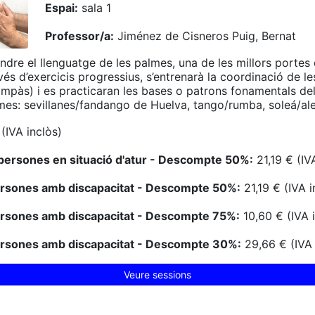
Espai:
sala 1
Professor/a:
Jiménez de Cisneros Puig, Bernat
endre el llenguatge de les palmes, una de les millors portes 
vés d’exercicis progressius, s’entrenarà la coordinació de le
ompàs) i es practicaran les bases o patrons fonamentals del
es: sevillanes/fandango de Huelva, tango/rumba, soleá/aleg
(IVA inclòs)
persones en situació d'atur - Descompte 50%:
21,19 € (IV
ersones amb discapacitat - Descompte 50%:
21,19 € (IVA i
ersones amb discapacitat - Descompte 75%:
10,60 € (IVA 
ersones amb discapacitat - Descompte 30%:
29,66 € (IVA 
Veure sessions