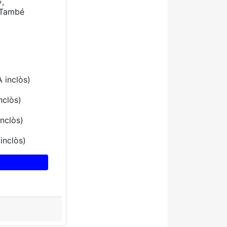
»,
. També
A inclòs)
nclòs)
inclòs)
inclòs)