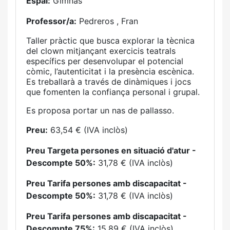
Espai:
Gimnàs
Professor/a:
Pedreros , Fran
Taller pràctic que busca explorar la tècnica
del clown mitjançant exercicis teatrals
específics per desenvolupar el potencial
còmic, l’autenticitat i la presència escènica.
Es treballarà a través de dinàmiques i jocs
que fomenten la confiança personal i grupal.
Es proposa portar un nas de pallasso.
Preu:
63,54 € (IVA inclòs)
Preu Targeta persones en situació d'atur -
Descompte 50%:
31,78 € (IVA inclòs)
Preu Tarifa persones amb discapacitat -
Descompte 50%:
31,78 € (IVA inclòs)
Preu Tarifa persones amb discapacitat -
Descompte 75%:
15,89 € (IVA inclòs)