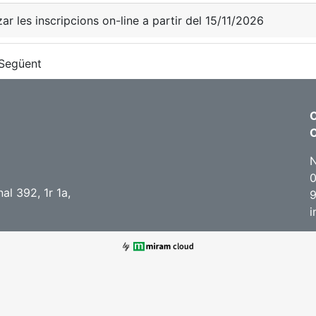
zar les inscripcions on-line a partir del 15/11/2026
Següent
C
N
0
l 392, 1r 1a,
i