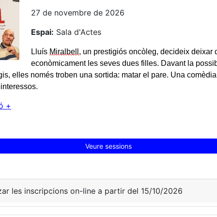
27 de novembre de 2026
Espai:
Sala d'Actes
Lluís
Miralbell
, un prestigiós oncòleg, decideix deixar
econòmicament les seves dues filles. Davant la possibi
egis, elles només troben una sortida: matar el pare. Una comèdi
i interessos.
ó +
Veure sessions
zar les inscripcions on-line a partir del 15/10/2026