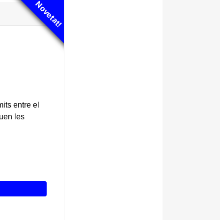
Novetat!
its entre el
euen les