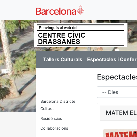
Tallers Culturals
Espectacles i Confe
Espectacles
Dies
Barcelona Districte
Cultural
MATEM EL
Residències
Col·laboracions